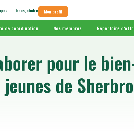
opos
Nous joindre
Mon profil
é de coordination
Nos membres
Répertoire d’offr
aborer pour le bien
 jeunes de Sherbr